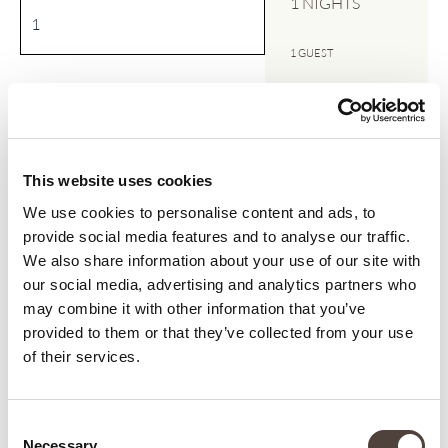
1 NIGHTS
1 GUEST
NÚMERO DE NOCHES
*
TRANSFER
No
This website uses cookies
Parking
We use cookies to personalise content and ads, to
provide social media features and to analyse our traffic.
TENEMOS A SU DISPOSICIÓN UN SERVICIO
No
We also share information about your use of our site with
DE TRANSFER PRIVADO EN MINIVAN
our social media, advertising and analytics partners who
DELUXE, ¿DESEA RESERVAR SU TRASLADO?
may combine it with other information that you’ve
* EL PRECIO DEL TRASLADO ES EL MISMO
provided to them or that they’ve collected from your use
PARA GRUPOS DE 1 A 4 PERSONAS SIEMPRE
of their services.
QUE COMPARTAN LA MISMA LLEGADA Y
SALIDA.
*
Consent
Necessary